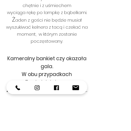
chętnie i z uśmiechem
wyciąga rękę po lampkę z bąbelkami.
Ż
aden z gości nie będzie musiał
wyszukiwać kelnera z tacą i czekać na
moment, w którym zostanie
poczęstowany.
Kameralny bankiet czy okazała
gala.
W obu przypadkach
Twoja
inicjatywa
zostanie
długo na ustach gości.
Rozpoczęcie, które zapamięta każdy
TikTok i Instagram lubią to!
Selfie z nami to gwarancja polubień
Wyjdź poza szablon