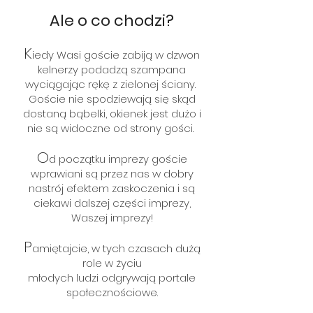
Ale o co chodzi?
K
iedy Wasi goście zabiją w dzwon
kelnerzy podadzą szampana
wyciągając rękę z zielonej ściany.
Goście nie spodziewają się skąd
dostaną bąbelki, okienek jest dużo i
nie są widoczne od strony gości.
O
d początku imprezy goście
wprawiani są przez nas w dobry
nastrój efektem zaskoczenia i są
ciekawi dalszej części imprezy,
Waszej imprezy!
P
amiętajcie, w tych czasach dużą
role w życiu
młodych ludzi odgrywają portale
społecznościowe.