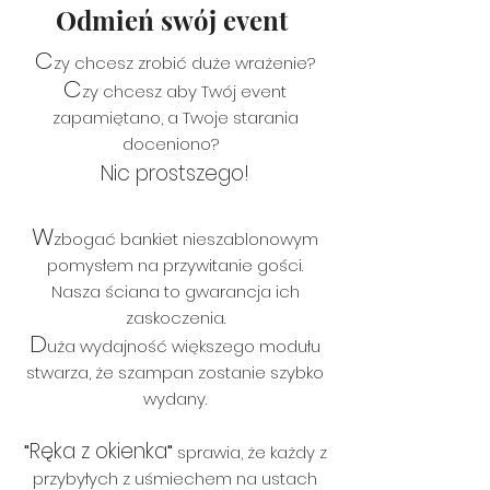
Odmień swój event
C
zy chcesz zrobić duże wrażenie?
C
zy chcesz aby Twój event
zapamiętano, a Twoje starania
doceniono?
Nic prostszego!
W
zbogać bankiet nieszablonowym
pomysłem
na przywitanie gości.
Nasza ściana to gwarancja ich
zaskoczenia.
D
uża wydajność większego modułu
stwarza, że szampan zosta
nie szybko
wydany.
Ręka z okienka
"
"
sprawia, że każdy z
przyby
łych z uśmiechem na ustach