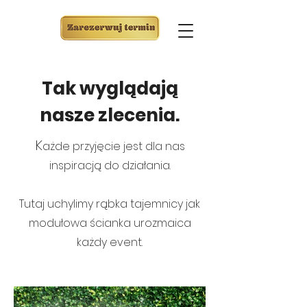
Tak wyglądają
nasze zlecenia.
K
ażde przyjęcie jest dla nas
inspiracją do działania.
Tutaj uchylimy rąbka tajemnicy jak
modułowa ścianka urozmaica
każd
y event.