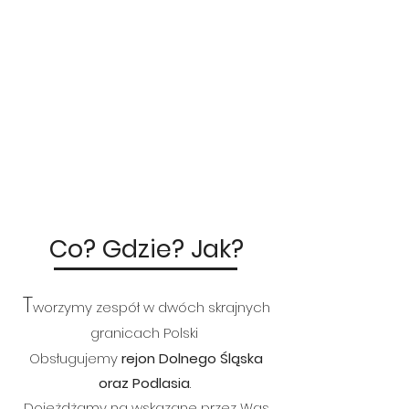
Co? Gdzie? Jak?
T
w
orzymy z
espół w dwóch skrajnych
granicach Polski
Obs
ług
ujemy
rejon Dolnego Śląska
oraz Podlasia
.
Dojeżdżamy
na wskazane przez Was