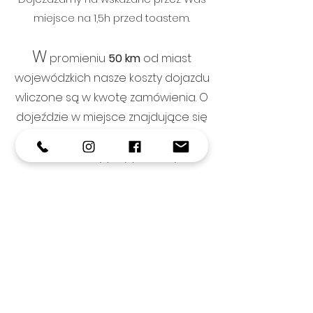
miejsce na 1,5h przed toastem.
W
promieniu
50 km
od miast
wojewódzkich nasze koszty dojazdu
wliczone są w kwotę zamówienia. O
dojeździe w miejsce znajdujące się
trochę dalej na mapie,
rozmawiamy przy pierwszym
kontakcie.
W
e Wrocławiu mieści się również
punkt,
gdzie wydajemy
nasze panele na wynajem.
Jesteśmy elastyczni czasowo, dzięki
czemu staramy się jak najlepiej